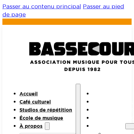
Passer au contenu principal
Passer au pied
de page
Accueil
ACCUEIL
Café culturel
CAFÉ CULTUREL
Studios de répétition
STUDIOS DE RÉP
École de musique
ÉCOLE DE MUSI
À propos
À PROPOS