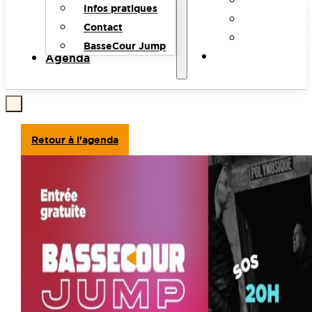
INFOS PR
Infos pratiques
CONTACT
Contact
BASSECO
BasseCour Jump
Agenda
AGENDA
Retour à l'agenda