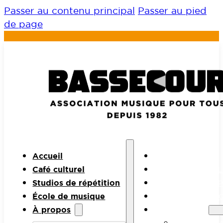
Passer au contenu principal
Passer au pied
de page
Accueil
ACCUEIL
Café culturel
CAFÉ CULTUREL
Studios de répétition
STUDIOS DE RÉP
École de musique
ÉCOLE DE MUSI
À propos
À PROPOS